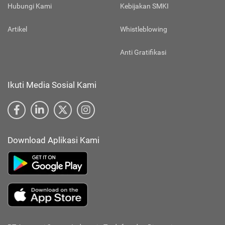
Hubungi Kami
Kebijakan SMKI
Artikel
Whistleblowing
Anti Gratifikasi
Ikuti Media Sosial Kami
Download Aplikasi Kami