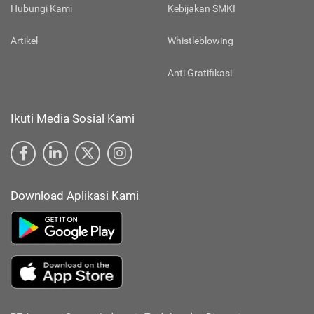
Hubungi Kami
Kebijakan SMKI
Artikel
Whistleblowing
Anti Gratifikasi
Ikuti Media Sosial Kami
Download Aplikasi Kami