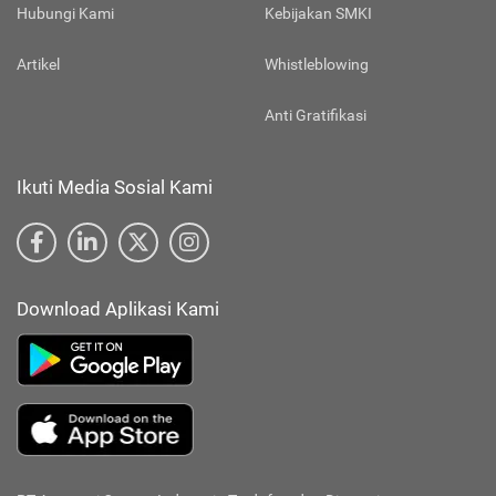
Hubungi Kami
Kebijakan SMKI
Artikel
Whistleblowing
Anti Gratifikasi
Ikuti Media Sosial Kami
Download Aplikasi Kami