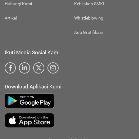
Hubungi Kami
Kebijakan SMKI
Artikel
Whistleblowing
Anti Gratifikasi
Ikuti Media Sosial Kami
Download Aplikasi Kami