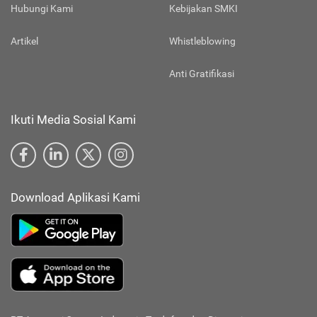
Hubungi Kami
Kebijakan SMKI
Artikel
Whistleblowing
Anti Gratifikasi
Ikuti Media Sosial Kami
Download Aplikasi Kami