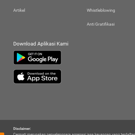
Artikel
Whistleblowing
Anti Gratifikasi
Download Aplikasi Kami
Disclaimer:
Cermati merupakan penyelenggara agregasi jasa keuangan yang terdaftar