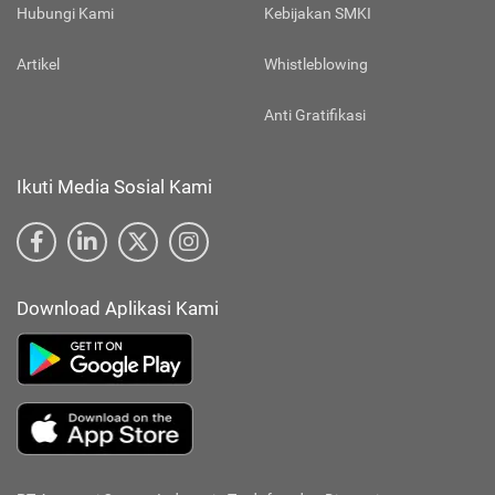
Hubungi Kami
Kebijakan SMKI
Artikel
Whistleblowing
Anti Gratifikasi
Ikuti Media Sosial Kami
Download Aplikasi Kami