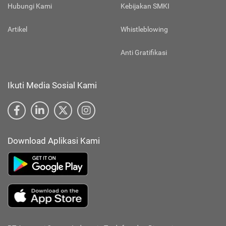
Hubungi Kami
Kebijakan SMKI
Artikel
Whistleblowing
Anti Gratifikasi
Ikuti Media Sosial Kami
Download Aplikasi Kami