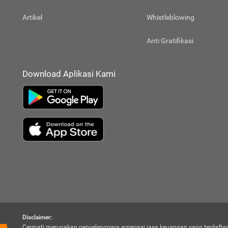
Artikel
Whistleblowing
Anti Gratifikasi
Download Aplikasi Kami
Disclaimer:
Cermati merupakan penyelenggara agregasi jasa keuangan yang terdaftar