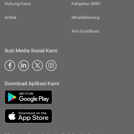
Hubungi Kami
Kebijakan SMKI
Artikel
Whistleblowing
Anti Gratifikasi
Ikuti Media Sosial Kami
Download Aplikasi Kami