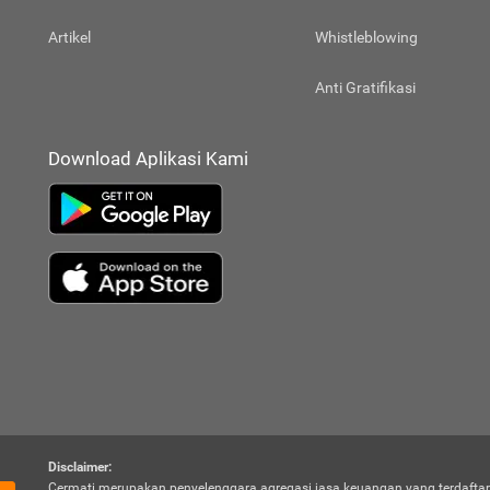
Artikel
Whistleblowing
Anti Gratifikasi
Download Aplikasi Kami
Disclaimer:
Cermati merupakan penyelenggara agregasi jasa keuangan yang terdaftar