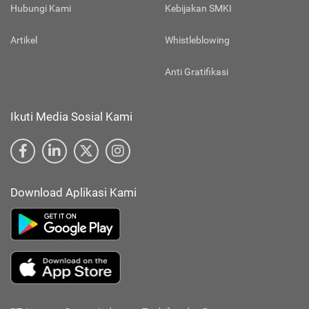
Hubungi Kami
Kebijakan SMKI
Artikel
Whistleblowing
Anti Gratifikasi
Ikuti Media Sosial Kami
Download Aplikasi Kami