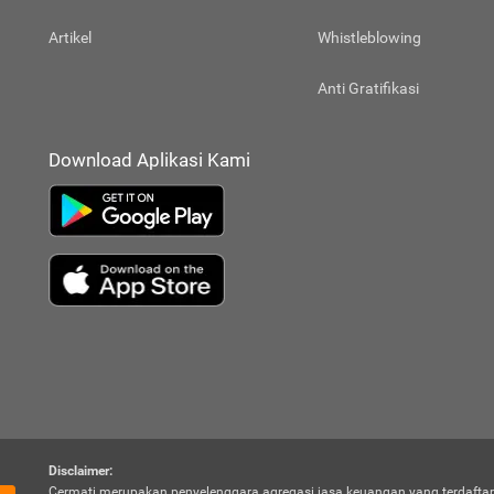
Artikel
Whistleblowing
Anti Gratifikasi
Download Aplikasi Kami
Disclaimer:
Cermati merupakan penyelenggara agregasi jasa keuangan yang terdaftar