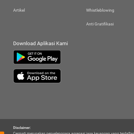
Artikel
Whistleblowing
Anti Gratifikasi
Download Aplikasi Kami
Disclaimer:
Cermati merupakan penyelenggara agregasi jasa keuangan yang terdaftar