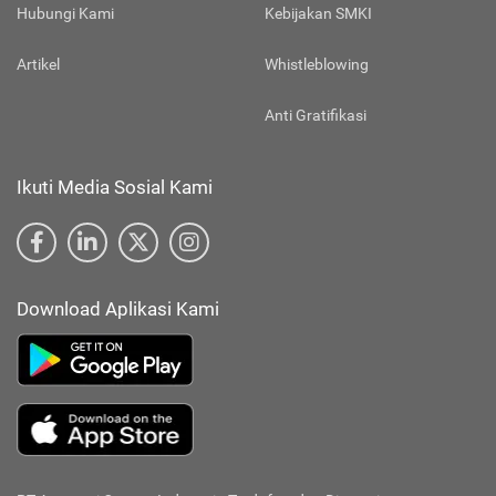
Hubungi Kami
Kebijakan SMKI
Artikel
Whistleblowing
Anti Gratifikasi
Ikuti Media Sosial Kami
Download Aplikasi Kami