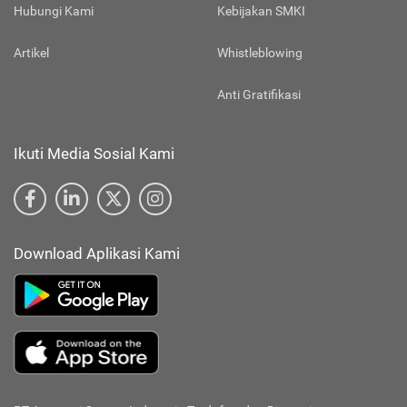
Hubungi Kami
Kebijakan SMKI
Artikel
Whistleblowing
Anti Gratifikasi
Ikuti Media Sosial Kami
Download Aplikasi Kami