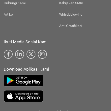
Hubungi Kami
Kebijakan SMKI
Artikel
Whistleblowing
Anti Gratifikasi
Ikuti Media Sosial Kami
Download Aplikasi Kami