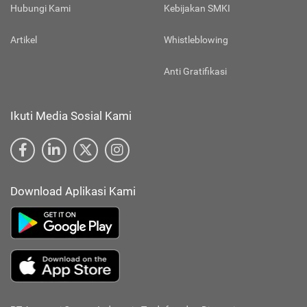
Hubungi Kami
Kebijakan SMKI
Artikel
Whistleblowing
Anti Gratifikasi
Ikuti Media Sosial Kami
Download Aplikasi Kami