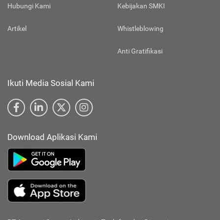
Hubungi Kami
Kebijakan SMKI
Artikel
Whistleblowing
Anti Gratifikasi
Ikuti Media Sosial Kami
Download Aplikasi Kami