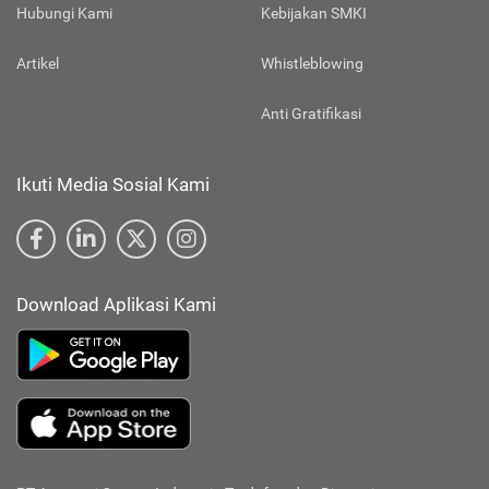
Hubungi Kami
Kebijakan SMKI
Artikel
Whistleblowing
Anti Gratifikasi
Ikuti Media Sosial Kami
Download Aplikasi Kami