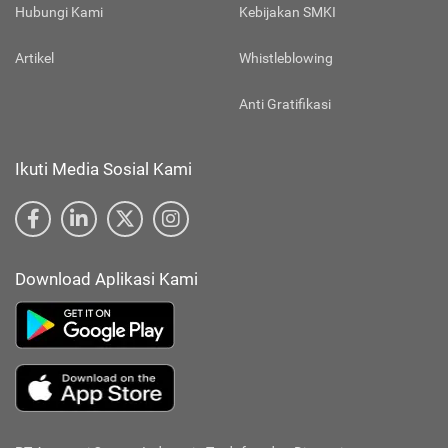
Hubungi Kami
Kebijakan SMKI
Artikel
Whistleblowing
Anti Gratifikasi
Ikuti Media Sosial Kami
Download Aplikasi Kami