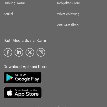
Hubungi Kami
Kebijakan SMKI
Artikel
Whistleblowing
Anti Gratifikasi
Ikuti Media Sosial Kami
Download Aplikasi Kami