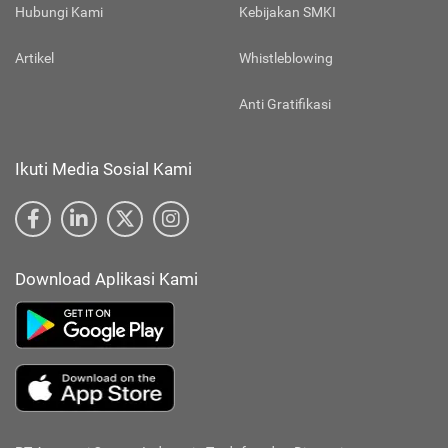
Hubungi Kami
Kebijakan SMKI
Artikel
Whistleblowing
Anti Gratifikasi
Ikuti Media Sosial Kami
Download Aplikasi Kami