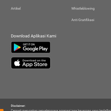
Artikel
Whistleblowing
Anti Gratifikasi
Download Aplikasi Kami
Disclaimer:
Cermati merupakan penyelenggara agregasi jasa keuangan yang terdaftar