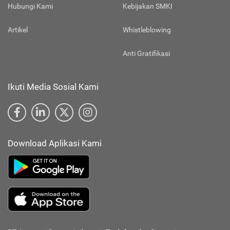
Hubungi Kami
Kebijakan SMKI
Artikel
Whistleblowing
Anti Gratifikasi
Ikuti Media Sosial Kami
Download Aplikasi Kami