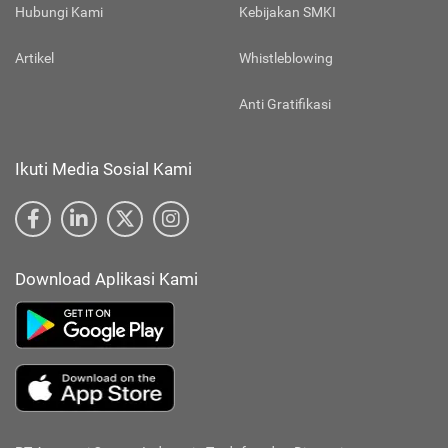
Hubungi Kami
Kebijakan SMKI
Artikel
Whistleblowing
Anti Gratifikasi
Ikuti Media Sosial Kami
Download Aplikasi Kami