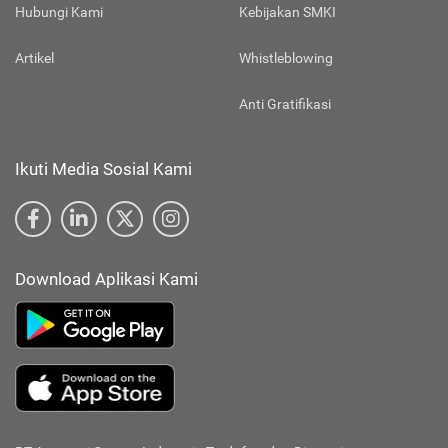
Hubungi Kami
Kebijakan SMKI
Artikel
Whistleblowing
Anti Gratifikasi
Ikuti Media Sosial Kami
Download Aplikasi Kami