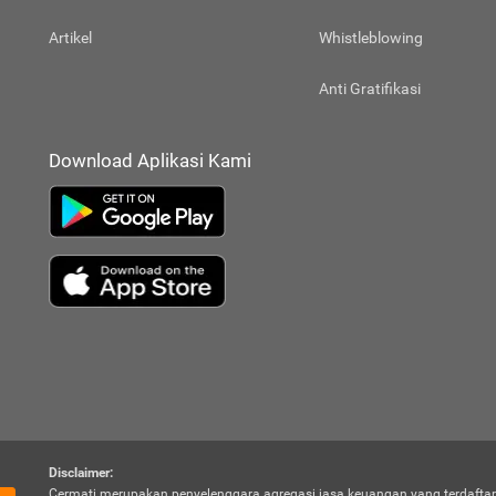
Artikel
Whistleblowing
Anti Gratifikasi
Download Aplikasi Kami
Disclaimer:
Cermati merupakan penyelenggara agregasi jasa keuangan yang terdaftar