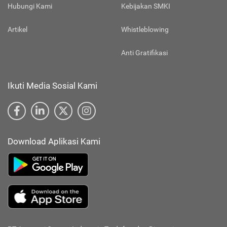
Hubungi Kami
Kebijakan SMKI
Artikel
Whistleblowing
Anti Gratifikasi
Ikuti Media Sosial Kami
Download Aplikasi Kami