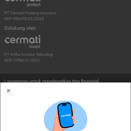
PT Cermati Pialang Asuransi
KEP-596/PD.02/2025
Didukung oleh
PT Artha Investa Teknologi
KEP-7/PM.21/2021
Langganan untuk mendapatkan tips finansial
Berlangganan
Disclaimer:
Cermati merupakan penyelenggara agregasi jasa keuangan yang terdaftar di
OJK. Oleh karena itu, produk dan/atau layanan jasa keuangan yang
ditawarkan bukan merupakan produk dan/atau layanan jasa keuangan yang
diterbitkan oleh Cermati dan Cermati tidak bertanggung jawab atas tuntutan