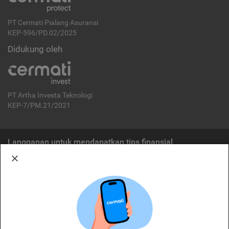
PT Cermati Pialang Asuransi
KEP-596/PD.02/2025
Didukung oleh
PT Artha Investa Teknologi
KEP-7/PM.21/2021
Langganan untuk mendapatkan tips finansial
Berlangganan
Disclaimer:
Cermati merupakan penyelenggara agregasi jasa keuangan yang terdaftar di
OJK. Oleh karena itu, produk dan/atau layanan jasa keuangan yang
ditawarkan bukan merupakan produk dan/atau layanan jasa keuangan yang
diterbitkan oleh Cermati dan Cermati tidak bertanggung jawab atas tuntutan