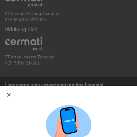
PT Cermati Pialang Asuransi
KEP-596/PD.02/2025
Didukung oleh
PT Artha Investa Teknologi
KEP-7/PM.21/2021
Langganan untuk mendapatkan tips finansial
Berlangganan
Disclaimer:
Cermati merupakan penyelenggara agregasi jasa keuangan yang terdaftar di
OJK. Oleh karena itu, produk dan/atau layanan jasa keuangan yang
ditawarkan bukan merupakan produk dan/atau layanan jasa keuangan yang
diterbitkan oleh Cermati dan Cermati tidak bertanggung jawab atas tuntutan