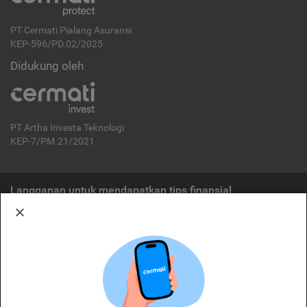
PT Cermati Pialang Asuransi
KEP-596/PD.02/2025
Didukung oleh
PT Artha Investa Teknologi
KEP-7/PM.21/2021
Langganan untuk mendapatkan tips finansial
Berlangganan
Disclaimer:
Cermati merupakan penyelenggara agregasi jasa keuangan yang terdaftar di
OJK. Oleh karena itu, produk dan/atau layanan jasa keuangan yang
ditawarkan bukan merupakan produk dan/atau layanan jasa keuangan yang
diterbitkan oleh Cermati dan Cermati tidak bertanggung jawab atas tuntutan