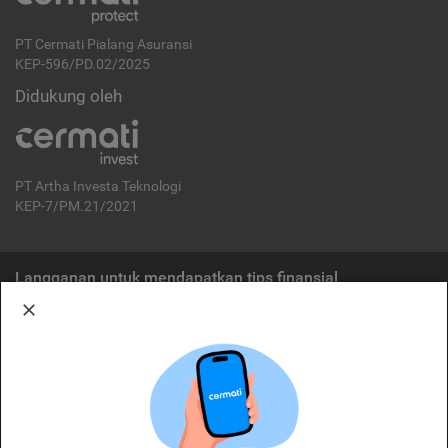
PT Cermati Pialang Asuransi
KEP-596/PD.02/2025
Didukung oleh
PT Artha Investa Teknologi
KEP-7/PM.21/2021
Langganan untuk mendapatkan tips finansial
Berlangganan
Disclaimer:
Cermati merupakan penyelenggara agregasi jasa keuangan yang terdaftar di
OJK. Oleh karena itu, produk dan/atau layanan jasa keuangan yang
ditawarkan bukan merupakan produk dan/atau layanan jasa keuangan yang
diterbitkan oleh Cermati dan Cermati tidak bertanggung jawab atas tuntutan