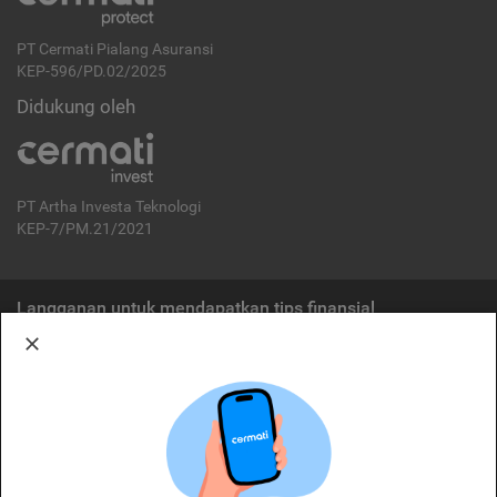
PT Cermati Pialang Asuransi
KEP-596/PD.02/2025
Didukung oleh
PT Artha Investa Teknologi
KEP-7/PM.21/2021
Langganan untuk mendapatkan tips finansial
Berlangganan
Disclaimer:
Cermati merupakan penyelenggara agregasi jasa keuangan yang terdaftar di
OJK. Oleh karena itu, produk dan/atau layanan jasa keuangan yang
ditawarkan bukan merupakan produk dan/atau layanan jasa keuangan yang
diterbitkan oleh Cermati dan Cermati tidak bertanggung jawab atas tuntutan