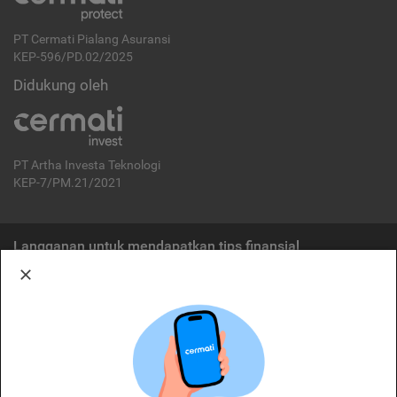
PT Cermati Pialang Asuransi
KEP-596/PD.02/2025
Didukung oleh
PT Artha Investa Teknologi
KEP-7/PM.21/2021
Langganan untuk mendapatkan tips finansial
Berlangganan
Disclaimer:
Cermati merupakan penyelenggara agregasi jasa keuangan yang terdaftar di
OJK. Oleh karena itu, produk dan/atau layanan jasa keuangan yang
ditawarkan bukan merupakan produk dan/atau layanan jasa keuangan yang
diterbitkan oleh Cermati dan Cermati tidak bertanggung jawab atas tuntutan