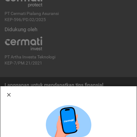
PT Cermati Pialang Asuransi
KEP-596/PD.02/2025
Didukung oleh
PT Artha Investa Teknologi
KEP-7/PM.21/2021
Langganan untuk mendapatkan tips finansial
Berlangganan
Disclaimer:
Cermati merupakan penyelenggara agregasi jasa keuangan yang terdaftar di
OJK. Oleh karena itu, produk dan/atau layanan jasa keuangan yang
ditawarkan bukan merupakan produk dan/atau layanan jasa keuangan yang
diterbitkan oleh Cermati dan Cermati tidak bertanggung jawab atas tuntutan