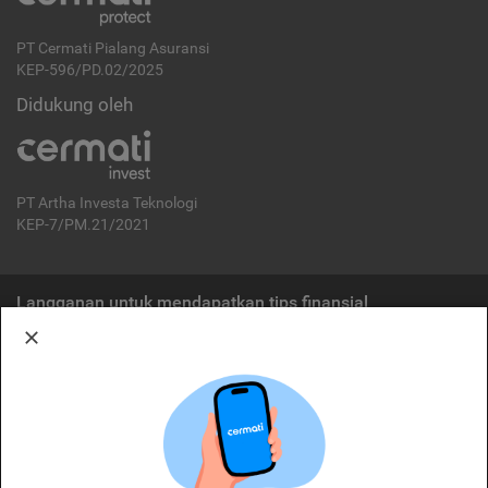
PT Cermati Pialang Asuransi
KEP-596/PD.02/2025
Didukung oleh
PT Artha Investa Teknologi
KEP-7/PM.21/2021
Langganan untuk mendapatkan tips finansial
Berlangganan
Disclaimer:
Cermati merupakan penyelenggara agregasi jasa keuangan yang terdaftar di
OJK. Oleh karena itu, produk dan/atau layanan jasa keuangan yang
ditawarkan bukan merupakan produk dan/atau layanan jasa keuangan yang
diterbitkan oleh Cermati dan Cermati tidak bertanggung jawab atas tuntutan