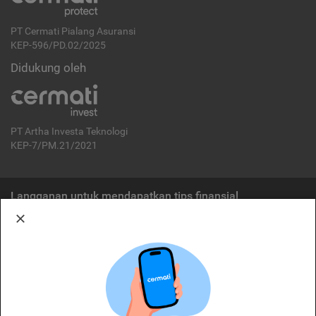
PT Cermati Pialang Asuransi
KEP-596/PD.02/2025
Didukung oleh
PT Artha Investa Teknologi
KEP-7/PM.21/2021
Langganan untuk mendapatkan tips finansial
Berlangganan
Disclaimer:
Cermati merupakan penyelenggara agregasi jasa keuangan yang terdaftar di
OJK. Oleh karena itu, produk dan/atau layanan jasa keuangan yang
ditawarkan bukan merupakan produk dan/atau layanan jasa keuangan yang
diterbitkan oleh Cermati dan Cermati tidak bertanggung jawab atas tuntutan