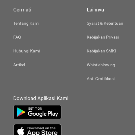
Cermati
Lainnya
Tentang Kami
Syarat & Ketentuan
FAQ
Kebijakan Privasi
Hubungi Kami
Kebijakan SMKI
Artikel
Whistleblowing
Anti Gratifikasi
Download Aplikasi Kami