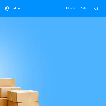
Akun
Masuk
Daftar