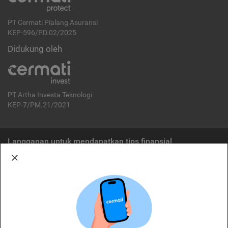
PT Cermati Pialang Asuransi
KEP-596/PD.02/2025
Didukung oleh
PT Artha Investa Teknologi
KEP-7/PM.21/2021
Langganan untuk mendapatkan tips finansial
Berlangganan
Disclaimer:
Cermati merupakan penyelenggara agregasi jasa keuangan yang terdaftar di
OJK. Oleh karena itu, produk dan/atau layanan jasa keuangan yang
ditawarkan bukan merupakan produk dan/atau layanan jasa keuangan yang
diterbitkan oleh Cermati dan Cermati tidak bertanggung jawab atas tuntutan