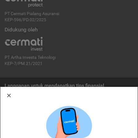
PT Cermati Pialang Asuransi
KEP-596/PD.02/2025
Didukung oleh
PT Artha Investa Teknologi
KEP-7/PM.21/2021
Langganan untuk mendapatkan tips finansial
Berlangganan
Disclaimer:
Cermati merupakan penyelenggara agregasi jasa keuangan yang terdaftar di
OJK. Oleh karena itu, produk dan/atau layanan jasa keuangan yang
ditawarkan bukan merupakan produk dan/atau layanan jasa keuangan yang
diterbitkan oleh Cermati dan Cermati tidak bertanggung jawab atas tuntutan