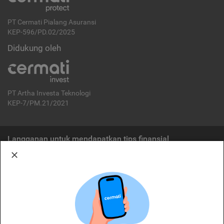
PT Cermati Pialang Asuransi
KEP-596/PD.02/2025
Didukung oleh
PT Artha Investa Teknologi
KEP-7/PM.21/2021
Langganan untuk mendapatkan tips finansial
Berlangganan
Disclaimer:
Cermati merupakan penyelenggara agregasi jasa keuangan yang terdaftar di
OJK. Oleh karena itu, produk dan/atau layanan jasa keuangan yang
ditawarkan bukan merupakan produk dan/atau layanan jasa keuangan yang
diterbitkan oleh Cermati dan Cermati tidak bertanggung jawab atas tuntutan