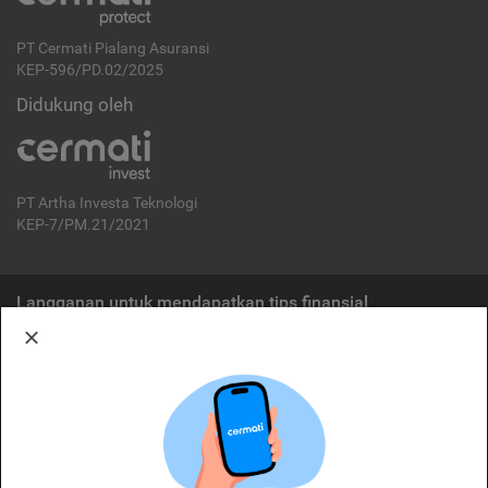
PT Cermati Pialang Asuransi
KEP-596/PD.02/2025
Didukung oleh
PT Artha Investa Teknologi
KEP-7/PM.21/2021
Langganan untuk mendapatkan tips finansial
Berlangganan
Disclaimer:
Cermati merupakan penyelenggara agregasi jasa keuangan yang terdaftar di
OJK. Oleh karena itu, produk dan/atau layanan jasa keuangan yang
ditawarkan bukan merupakan produk dan/atau layanan jasa keuangan yang
diterbitkan oleh Cermati dan Cermati tidak bertanggung jawab atas tuntutan