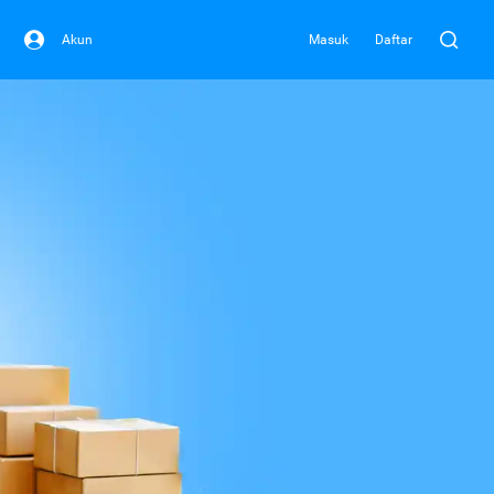
Akun
Masuk
Daftar