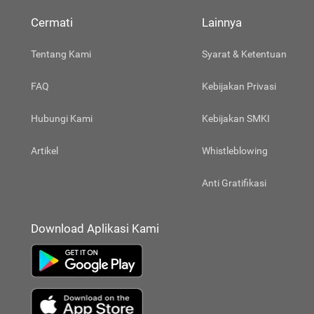
Cermati
Lainnya
Tentang Kami
Syarat & Ketentuan
FAQ
Kebijakan Privasi
Hubungi Kami
Kebijakan SMKI
Artikel
Whistleblowing
Anti Gratifikasi
Download Aplikasi Kami