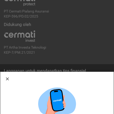
PT Cermati Pialang Asuransi
KEP-596/PD.02/2025
Didukung oleh
PT Artha Investa Teknologi
KEP-7/PM.21/2021
Langganan untuk mendapatkan tips finansial
Berlangganan
Disclaimer:
Cermati merupakan penyelenggara agregasi jasa keuangan yang terdaftar di
OJK. Oleh karena itu, produk dan/atau layanan jasa keuangan yang
ditawarkan bukan merupakan produk dan/atau layanan jasa keuangan yang
diterbitkan oleh Cermati dan Cermati tidak bertanggung jawab atas tuntutan