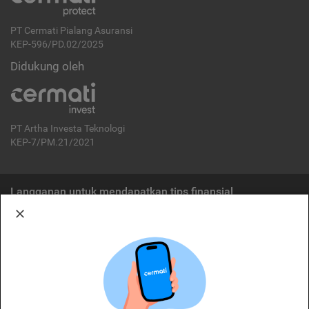
PT Cermati Pialang Asuransi
KEP-596/PD.02/2025
Didukung oleh
PT Artha Investa Teknologi
KEP-7/PM.21/2021
Langganan untuk mendapatkan tips finansial
Berlangganan
Disclaimer:
Cermati merupakan penyelenggara agregasi jasa keuangan yang terdaftar di
OJK. Oleh karena itu, produk dan/atau layanan jasa keuangan yang
ditawarkan bukan merupakan produk dan/atau layanan jasa keuangan yang
diterbitkan oleh Cermati dan Cermati tidak bertanggung jawab atas tuntutan