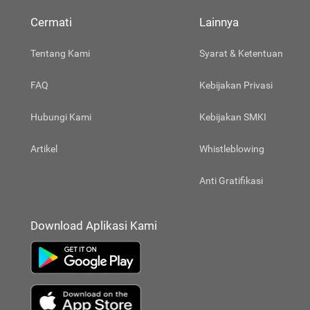
Cermati
Lainnya
Tentang Kami
Syarat & Ketentuan
FAQ
Kebijakan Privasi
Hubungi Kami
Kebijakan SMKI
Artikel
Whistleblowing
Anti Gratifikasi
Download Aplikasi Kami