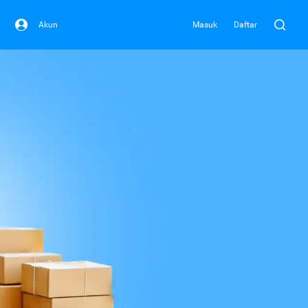
Akun
Masuk
Daftar