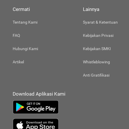
Cermati
Lainnya
Tentang Kami
Syarat & Ketentuan
FAQ
Kebijakan Privasi
Hubungi Kami
Kebijakan SMKI
Artikel
Whistleblowing
Anti Gratifikasi
Download Aplikasi Kami