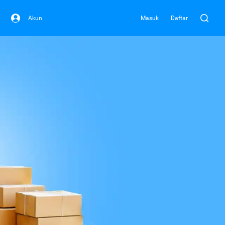
Akun
Masuk
Daftar