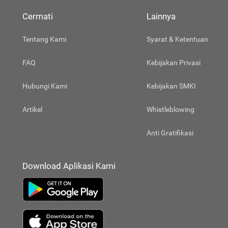
Cermati
Lainnya
Tentang Kami
Syarat & Ketentuan
FAQ
Kebijakan Privasi
Hubungi Kami
Kebijakan SMKI
Artikel
Whistleblowing
Anti Gratifikasi
Download Aplikasi Kami