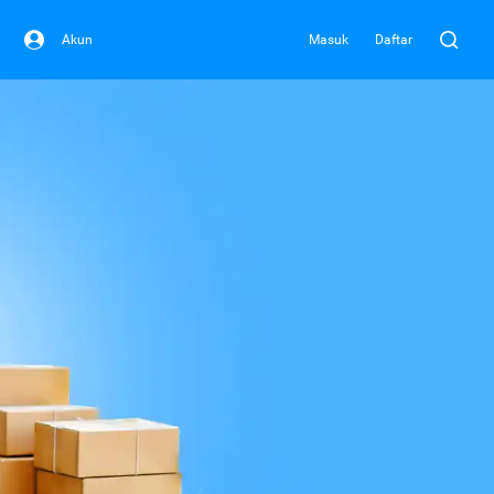
Akun
Masuk
Daftar